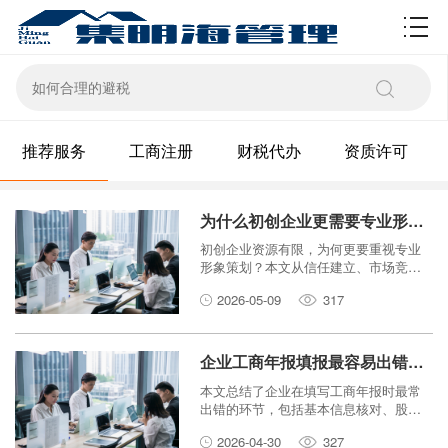
资质许可
推荐服务
工商注册
财税代办
资质许可
为什么初创企业更需要专业形象策划？创业必看
初创企业资源有限，为何更要重视专业
形象策划？本文从信任建立、市场竞
争、融资助力等角度，为创业者解析品
2026-05-09
317
牌建设的必要性与实操方法。
企业工商年报填报最容易出错的环节是什么？
本文总结了企业在填写工商年报时最常
出错的环节，包括基本信息核对、股东
信息、财务数据等，并提供实用建议帮
2026-04-30
327
助避免常见问题。