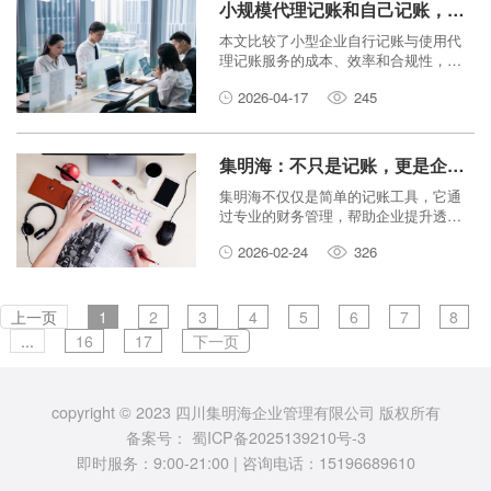
小规模代理记账和自己记账，哪个更划算？
本文比较了小型企业自行记账与使用代
理记账服务的成本、效率和合规性，帮
助企业主做出更明智的财务决策。
2026-04-17
245
集明海：不只是记账，更是企业形象的塑造者
集明海不仅仅是简单的记账工具，它通
过专业的财务管理，帮助企业提升透明
度，赢得客户信任，从而塑造出积极的
2026-02-24
326
企业形象。
上一页
1
2
3
4
5
6
7
8
...
16
17
下一页
copyright © 2023 四川集明海企业管理有限公司 版权所有
备案号：
蜀ICP备2025139210号-3
即时服务：9:00-21:00 | 咨询电话：15196689610